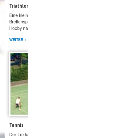
Triathlon
Eine kleine Gruppe von Ausdauersportlern die vom
Breitensporttriathlon bis zur Langdistanz (Ironman) ihrem
Hobby nachgehen.
WEITER »
Tennis
Der Leidenschaft Tennis auf einer eigenen kleinen Anlage