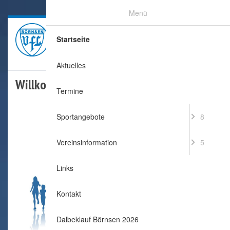
Menü
Startseite
Aktuelles
Willkommen beim VfL Börnsen
Termine
Sportangebote
8
Vereinsinformation
5
Links
Kontakt
Dalbeklauf Börnsen 2026