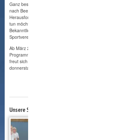
Ganz besonders möchten wir hier auch alle ansprechen, die
nach Beendigung des Berufsalltages neue
Herausforderungen suchen, etwas für die eigene Gesundheit
tun möchten oder einfach neue Kontakte benötigen.
Bekanntlich sind dafür Vereine und insbesondere
Sportvereine ja bestens geeignet.
Ab März 2026 ist nun auch Volleyball bei uns im VfL im
Programm. Der Spielbetrieb hat begonnen und die Gruppe
freut sich über weitere Sportbegeisterte, die sich
donnerstags ab 20:30Uhr dann in der Sporthalle treffen.
Unsere Sportarten