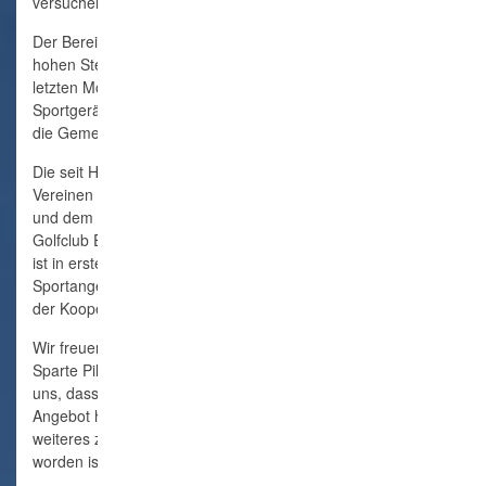
versuchen aber daraus das Beste zu machen.
Der Bereich Kinderturnen hat für den VfL Börnsen einen sehr
hohen Stellenwert. Dies zeigt sich auch darin, dass in den
letzten Monaten viel in die Ausstattung mit neuen
Sportgeräten investiert worden ist. Herzlichen Dank dafür an
die Gemeinde, die uns hier finanziell unterstützt hat.
Die seit Herbst 2018 bestehende Kooperation zwischen den
Vereinen SV Börnsen, Escheburger SV, Kröppelshagener SV
und dem VfL Börnsen ist Februar 2025 noch durch den
Golfclub Escheburg erweitert worden. Ziel dieser Erweiterung
ist in erster Linie eine breitere Informationsbasis der
Sportangebote zu schaffen. Beim gemeinsamen Dalbeklauf
der Kooperationsvereine ist der GCE bereits aktiv mit dabei.
Wir freuen uns sehr, dass wir aktuell nun auch eine neue
Sparte Pilates anbieten können. Die Anmeldungen zeigen
uns, dass hier ein sehr großes Interesse besteht. Für dieses
Angebot hat uns der SV Börnsen eine Hallenzeit bis auf
weiteres zur Verfügung gestellt, die derzeit wenig genutzt
worden ist. Dafür einen herzlichen Dank an den SV Börnsen.