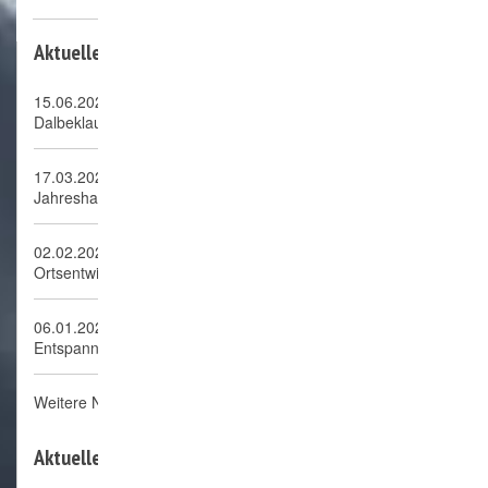
Aktuelle News:
15.06.2026
Dalbeklauf Börnsen, neue Auflage ein voller Erfolg!
17.03.2026
Jahreshauptversammlung 2026
02.02.2026
Ortsentwicklungskonzept OEK Börnsen
06.01.2026
Entspannung, autogenes Training
Weitere News
Aktuelle Termine: