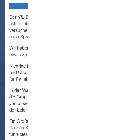
Der VfL Börnsen ist der größte Verein des Dorfes. Wir haben
aktuell über 750 Mitglieder (Stand März 2026) und
versuchen nicht nur die Börnsener zu bewegen, sondern
auch Sportinteressierte aus der Nachbarschaft.
Wir haben 8 Abteilungen mit 18 Sparten, da sollte für jeden
etwas zu finden sein, schauen Sie sich um!
Niedrige Beiträge und gut ausgebildete Übungsleiterinnen
und Übungsleiter machen uns als Verein insbesondere auch
für Familien sehr attraktiv.
In der Waldschule treffen sich unsere Seniorengymnastik und
die Gruppe Tai Chi und Qi Gong. Die neue Sportanlage wird
von unseren Hobby-Kickern und in den Sommermonaten von
der Leichtathletikgruppe für Kinder genutzt.
Ein Großteil unserer Angebote finden in der Sporthalle statt.
Da sich Schule und Vereine die heutige Halle teilen müssen,
führt dies an einigen Stellen doch zu Engpässen. Wir