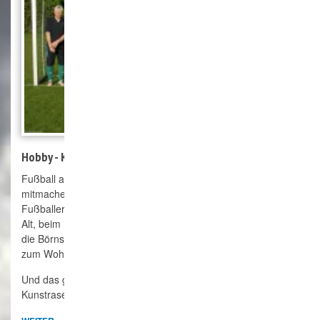
Hobby - Kick
Fußball aus Spaß an diesem wundervollen Sport. Jeder kann
mitmachen, ganz ohne Leistungsdruck. Ob ehemalige
Fußballer oder Interessierte mit etwas Ballgefühl, Jung oder
Alt, beim Hobby-Kick fühlen sich alle wohl. Gerade auch für
die Börnsener aus den Neubaugebieten ein erster Schritt
zum Wohlfühlen in der neuen Gemeinde.
Und das ganze ab dem 15.08.22 auf dem neuen
Kunstrasenplatz. Wir freuen uns auf Euch!