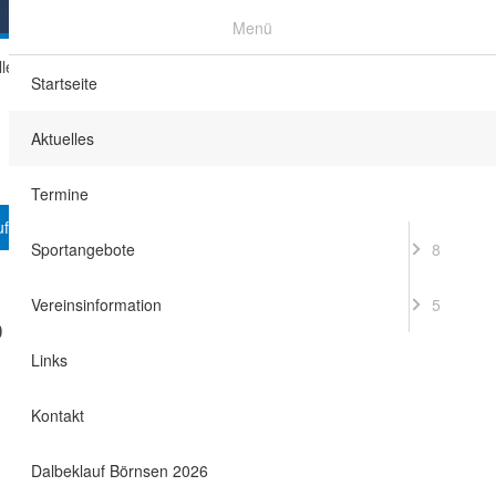
Menü
lles
Termine
Sportangebote
Facebook
Startseite
Aktuelles
Termine
uf Börnsen 2026
Sportangebote
8
Aktuelle News:
Vereinsinformation
5
0
15.06.2026
Links
Dalbeklauf Börnsen, neue Auflage
ein voller Erfolg!
Kontakt
17.03.2026
Jahreshauptversammlung 2026
Dalbeklauf Börnsen 2026