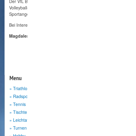
Der VfL Börnsen freut sich, mit der
Volleyballgruppe sein umfangreiches
Sportangebot erweitern zu können.
Bei Interesse bitte melden bei:
Magdalena Wendt, Tel. 01775006368
Menu
Triathlon
Radsport
Tennis
Tischtennis
Leichtathletik
Turnen
Hobby- Kick