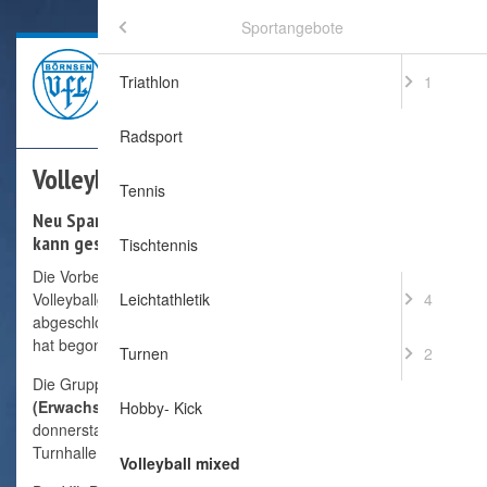
Menü
Sportangebote
Startseite
Triathlon
1
Aktuelles
Radsport
Volleyball
Termine
Tennis
Neu Sparte Volleyball: Ab jetzt
kann geschmettert werden!
Sportangebote
Tischtennis
8
Die Vorbereitungen für den Start der
Vereinsinformation
Volleyballgruppe sind nun
Leichtathletik
5
4
abgeschlossen und der Spielbetrieb
hat begonnen.
Links
Turnen
2
Die Gruppe
Volleyball mixed
(Erwachsene)
trifft sich immer
Kontakt
Hobby- Kick
donnerstags ab 20:30Uhr in der
Turnhalle.
Dalbeklauf Börnsen 2026
Volleyball mixed