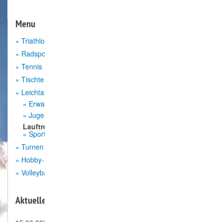
Menu
Triathlon
Radsport
Tennis
Tischtennis
Leichtathletik
Erwachsene
Jugendliche
Lauftreff
Sportabzeichen
Turnen
Hobby- Kick
Volleyball mixed
Aktuelle News: