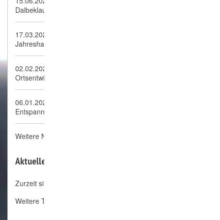
15.06.2026
Dalbeklauf Börnsen, neue Auflage ein voller Erfolg!
17.03.2026
Jahreshauptversammlung 2026
02.02.2026
Ortsentwicklungskonzept OEK Börnsen
06.01.2026
Entspannung, autogenes Training
Weitere News
Aktuelle Termine:
Zurzeit sind keine Nachrichten vorhanden.
Weitere Termine