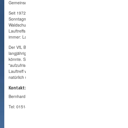
Gemeinschaft nur zu unterhalten.
Seit 1972 (offiziell seit 1976) hat sich der Lauftreff jeden
Sonntagmorgen zum Sport auf dem Parkplatz vor der
Waldschule getroffen und ist damit einer der ältesten
Lauftreffs in Schleswig-Holstein. Das Motto des Lauftreffs war
immer: Laufen ohne zu schnaufen, ohne Überforderung!
Der VfL Börnsen würde sich sehr freuen, wenn diese
langjährige Tradition auch zukünftig fortgeführt werden
könnte. Sollte also jemand Lust haben, die Gruppe
"aufzufrischen" und mit einer verjüngten Mannschaft den
Lauftreff weiterzuführen, stehen wir seitens des Vereins
natürlich unterstützend zur Seite.
Kontakt:
Bernhard Brinkmann, 1.Vorsitzender
Tel: 015141219077